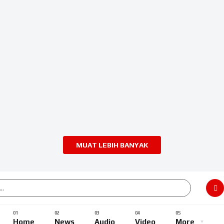
MUAT LEBIH BANYAK
Home
News
Audio
Video
More