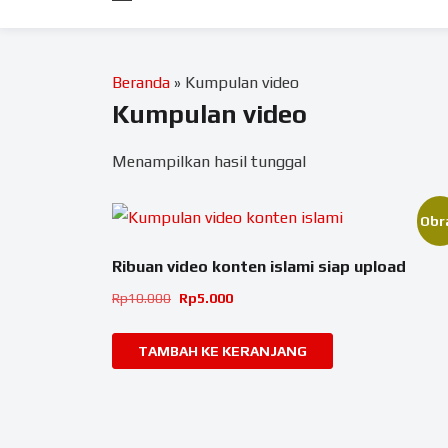
Beranda
»
Kumpulan video
Kumpulan video
Menampilkan hasil tunggal
Obra
Ribuan video konten islami siap upload
Harga
Harga
Rp
10.000
Rp
5.000
aslinya
saat
adalah:
ini
TAMBAH KE KERANJANG
Rp10.000.
adalah:
Rp5.000.