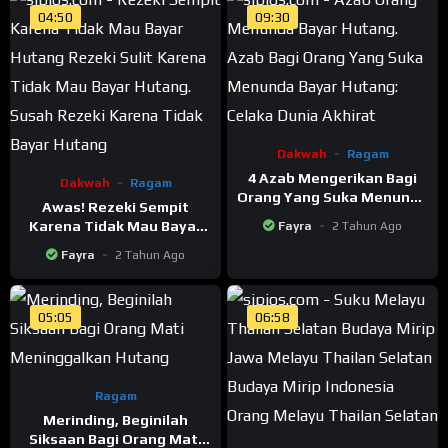
04:50
09:30
Dakwah
Ragam
4 Azab Mengerikan Bagi
Dakwah
Ragam
Orang Yang Suka Menunda
Awas! Rezeki Sempit
Bayar Hutang: Celaka
Karena Tidak Mau Bayar
Fayra
2 Tahun Ago
Dunia Akhirat
Hutang
Fayra
2 Tahun Ago
05:05
06:58
Ragam
Merinding, Beginilah
Siksaan Bagi Orang Mati