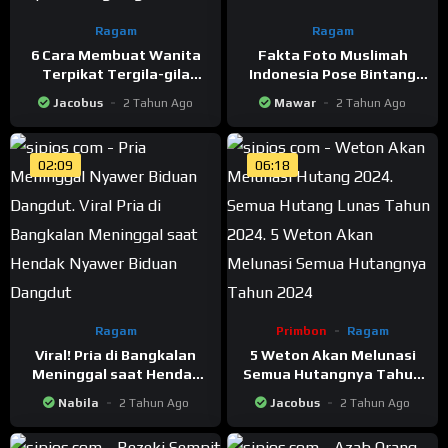
Ragam
Ragam
6 Cara Membuat Wanita
Fakta Foto Muslimah
Terpikat Tergila-gila
Indonesia Pose Bintang
Memikirkan Anda
Daud Dukung Israel
Jacobus
2 Tahun Ago
Mawar
2 Tahun Ago
Terungkap Ternyata
Buatan AI
02:09
06:18
Ragam
Primbon
Ragam
Viral! Pria di Bangkalan
5 Weton Akan Melunasi
Meninggal saat Hendak
Semua Hutangnya Tahun
Nyawer Biduan Dangdut
2024
Nabila
2 Tahun Ago
Jacobus
2 Tahun Ago