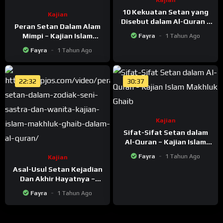
Kajian
10 Kekuatan Setan yang
Kajian
Disebut dalam Al-Quran –
Peran Setan Dalam Alam
Kajian Islam Makhluk
Mimpi – Kajian Islam
Fayra
1 Tahun Ago
Ghaib
Makhluk Ghaib Dalam Al-
Fayra
1 Tahun Ago
Quran
22:32
30:37
Kajian
Sifat-Sifat Setan dalam
Al-Quran – Kajian Islam
Makhluk Ghaib
Fayra
1 Tahun Ago
Kajian
Asal-Usul Setan Kejadian
Dan Akhir Hayatnya –
Kajian Islam Makhluk
Fayra
1 Tahun Ago
Ghaib Dalam Al-Quran