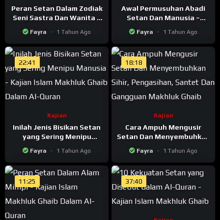
Peran Setan Dalam Zodiak
Awal Permusuhan Abadi
Seni Sastra Dan Wanita –
Setan Dan Manusia –
Kajian Islam Makhluk
Kajian Islam Makhluk
Fayra
1 Tahun Ago
Fayra
1 Tahun Ago
Ghaib Dalam Al-Quran
Ghaib Dalam Al-Quran
22:41
18:18
Kajian
Kajian
Inilah Jenis Bisikan Setan
Cara Ampuh Mengusir
yang Sering Menipu
Setan Dan Menyembuhkan
Manusia – Kajian Islam
Sihir, Pengasihan, Santet
Fayra
1 Tahun Ago
Fayra
1 Tahun Ago
Makhluk Ghaib Dalam Al-
Dan Gangguan Makhluk
Quran
Ghaib
11:25
37:40