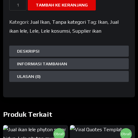
Kuantitas
TAMBAH KE KERANJANG
Ikan
Gurame
Kategori:
Jual Ikan
,
Tanpa kategori
Tag:
Ikan
,
Jual
Ungkep
ikan lele
,
Lele
,
Lele kosumsi
,
Supplier ikan
Bumbu
Kuning
DESKRIPSI
Siap
INFORMASI TAMBAHAN
Goreng
ULASAN (0)
Produk Terkait
Obral!
Obral!