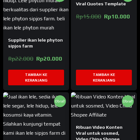
Viral Quotes Template
Harga
Ha
Rp
15.000
Rp
10.000
aslinya
sa
adalah:
ini
Rp15.000.
ada
Supplier ikan lele phyton
Rp
sipjos farm
Harga
Harga
Rp
22.000
Rp
20.000
aslinya
saat
adalah:
ini
TAMBAH KE
TAMBAH KE
Rp22.000.
adalah:
KERANJANG
KERANJANG
Rp20.000.
Obral!
Obral!
Ribuan Video Konten
Viral untuk sosmed,
Video China Shopee