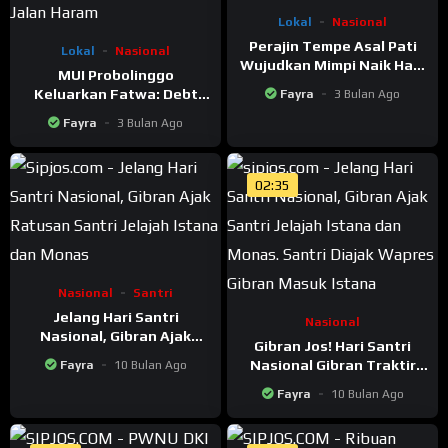
Lokal
Nasional
Perajin Tempe Asal Pati
Lokal
Nasional
Wujudkan Mimpi Naik Haji,
MUI Probolinggo
Tabung Rp10 Ribu Sehari
Keluarkan Fatwa: Debt
Fayra
3 Bulan Ago
Collector yang Rampas
Fayra
3 Bulan Ago
Kendaraan di Jalan Haram!
02:35
Nasional
Santri
Jelang Hari Santri
Nasional
Nasional, Gibran Ajak
Gibran Jos! Hari Santri
Ratusan Santri Jelajah
Nasional Gibran Traktir
Fayra
10 Bulan Ago
Istana dan Monas
Santri Ajak Jelajah Istana
Fayra
10 Bulan Ago
Dan Monas