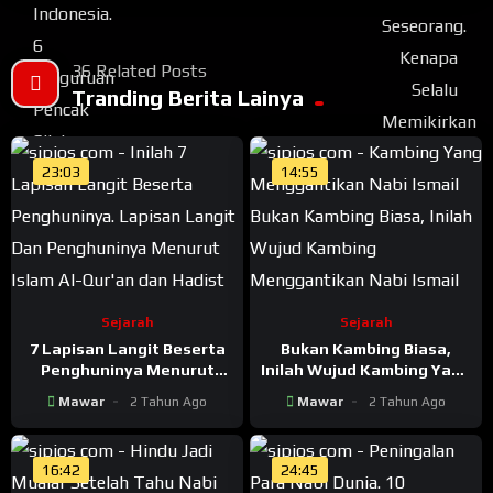
36 Related Posts
Tranding Berita Lainya
23:03
14:55
Sejarah
Sejarah
7 Lapisan Langit Beserta
Bukan Kambing Biasa,
Penghuninya Menurut
Inilah Wujud Kambing Yang
Islam Al-Qur’an dan Hadist
Menggantikan Nabi Ismail
Mawar
2 Tahun Ago
Mawar
2 Tahun Ago
16:42
24:45