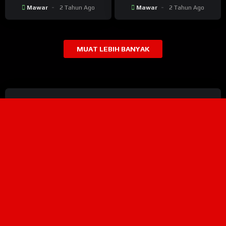
Satu Penghuni Neraka Ini
Pada Neraka
Mawar
2 Tahun Ago
Mawar
2 Tahun Ago
MUAT LEBIH BANYAK