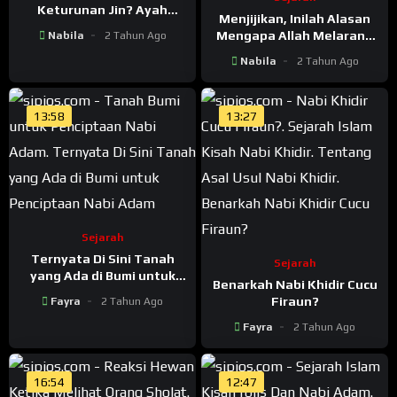
Keturunan Jin? Ayah
Menjijikan, Inilah Alasan
Seorang Raja Dan Ibu
Mengapa Allah Melarang
Nabila
2 Tahun Ago
Sosok Jin
Kita Untuk Memakan
Nabila
2 Tahun Ago
Daging Babi
13:58
13:27
Sejarah
Ternyata Di Sini Tanah
Sejarah
yang Ada di Bumi untuk
Benarkah Nabi Khidir Cucu
Penciptaan Nabi Adam
Firaun?
Fayra
2 Tahun Ago
Fayra
2 Tahun Ago
16:54
12:47