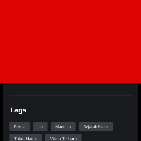
Tags
Berita
Jin
Manusia
Sejarah Islam
Takut Hantu
Video Terbaru