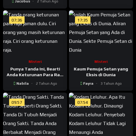
Jacobus
2 Tahun Ago
07:36
17:35
Misteri
Misteri
Punya Tanda Ini, Bearti
Kaum Pemuja Setan yang
Anda Keturunan Para Raja
Eksis di Dunia
Jaman Dulu
Nabila
2 Tahun Ago
Fayra
3 Tahun Ago
09:57
07:54