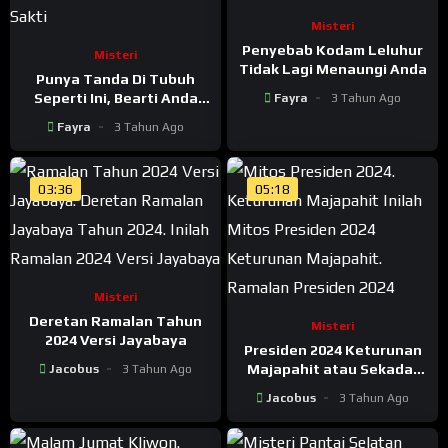
Misteri
Penyebab Kodam Leluhur
Misteri
Tidak Lagi Menaungi Anda
Punya Tanda Di Tubuh
Seperti Ini, Bearti Anda
Fayra
3 Tahun Ago
Berbakat Menjadi Orang
Fayra
3 Tahun Ago
Sakti
03:36
05:18
Misteri
Deretan Ramalan Tahun
Misteri
2024 Versi Jayabaya
Presiden 2024 Keturunan
Majapahit atau Sekadar
Jacobus
3 Tahun Ago
Mitos?
Jacobus
3 Tahun Ago