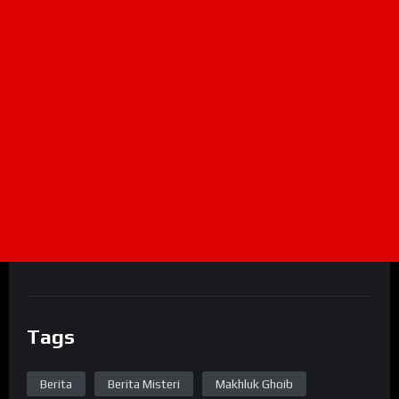
Tags
Berita
Berita Misteri
Makhluk Ghoib