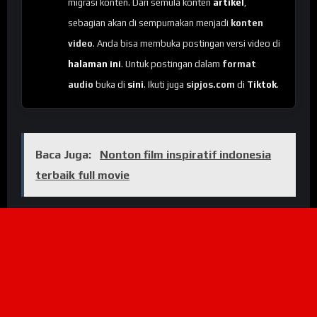
migrasi konten. Dari semula konten
artikel
,
sebagian akan di sempurnakan menjadi
konten
video
. Anda bisa membuka postingan versi video di
halaman ini
. Untuk postingan dalam
format
audio
buka di
sini
. Ikuti juga
sipjos.com
di
Tiktok
.
Baca Juga:
Nonton film inspiratif indonesia
terbaik full movie