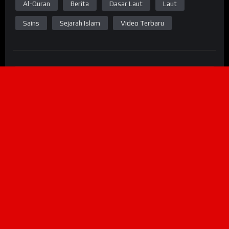
Al-Quran
Berita
Dasar Laut
Laut
Sains
Sejarah Islam
Video Terbaru