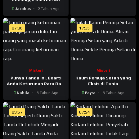
Jacobus
2 Tahun Ago
07:36
17:35
Misteri
Misteri
Punya Tanda Ini, Bearti
Kaum Pemuja Setan yang
Anda Keturunan Para Raja
Eksis di Dunia
Jaman Dulu
Nabila
3 Tahun Ago
Fayra
3 Tahun Ago
09:57
07:54