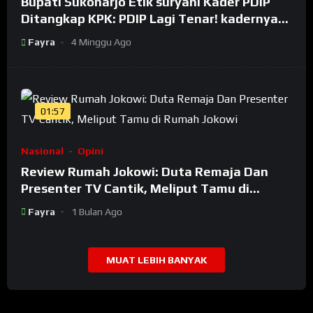
Bupati Sukoharjo Etik suryani Kader PDIP
Ditangkap KPK: PDIP Lagi Tenar! kadernya
Banyak Jadi Maling
Fayra
4 Minggu Ago
01:57
Nasional
Opini
Review Rumah Jokowi: Duta Remaja Dan
Presenter TV Cantik, Meliput Tamu di
Rumah Jokowi
Fayra
1 Bulan Ago
MUAT LEBIH BANYAK