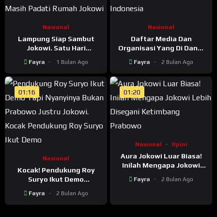
Nasional
Nasional
Lampung Siap Sambut
Daftar Media Dan
Jokowi. Satu Hari
Organisasi Yang Di Danai
Menjelang Safari ke
Amerika Untuk Ngocak-
Fayra
1 Bulan Ago
Fayra
2 Bulan Ago
Lampung, Warga Masih
Acik Indonesia
Padati Rumah Jokowi
01:16
01:20
Nasional
Opini
Aura Jokowi Luar Biasa!
Nasional
Inilah Mengapa Jokowi
Kocak! Pendukung Roy
Lebih Disegani Ketimbang
Suryo Ikut Demo
Fayra
2 Bulan Ago
Prabowo
Mahasiswa, Tapi
Fayra
2 Bulan Ago
Nyanyinya Bukan Prabowo
Justru Jokowi