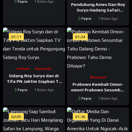
Fayra
1 Bulan Ago
Pendukung Anies Dan Roy
Suryo Hadang Safari
Jokowi di Lampung – Demo
Fayra
1 Bulan Ago
Penolakan Jokowi di
Lampung
01:17
01:24
Hukum
Nasional
Sidang Roy Suryo dan dr
Nasional
Tifa PN Jaktim Siapkan TV
Prabowo Kembali Omon-
dan Tenda untuk
omon! Prabowo Sesumbar
Fayra
1 Bulan Ago
Pengunjung Sidang Roy
Tahu Dalang Demo –
Suryo
Fayra
1 Bulan Ago
Prabowo Tahu Demo
Dibayar?
02:05
01:36