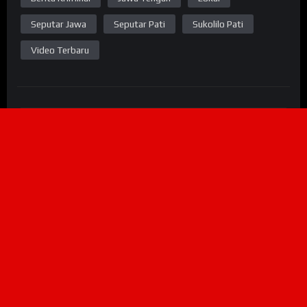
Seputar Jawa
Seputar Pati
Sukolilo Pati
Video Terbaru