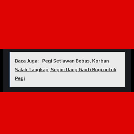
Baca Juga:
Pegi Setiawan Bebas, Korban
Salah Tangkap, Segini Uang Ganti Rugi untuk
Pegi