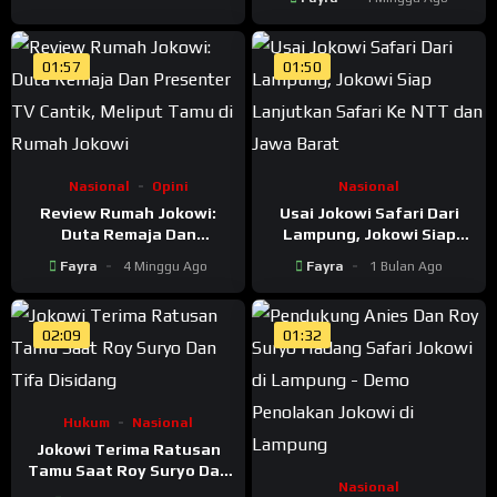
Tenar! kadernya Banyak
Jadi Maling
01:57
01:50
Nasional
Opini
Nasional
Review Rumah Jokowi:
Usai Jokowi Safari Dari
Duta Remaja Dan
Lampung, Jokowi Siap
Presenter TV Cantik,
Lanjutkan Safari Ke NTT
Fayra
4 Minggu Ago
Fayra
1 Bulan Ago
Meliput Tamu di Rumah
dan Jawa Barat
Jokowi
02:09
01:32
Hukum
Nasional
Jokowi Terima Ratusan
Tamu Saat Roy Suryo Dan
Nasional
Tifa Disidang