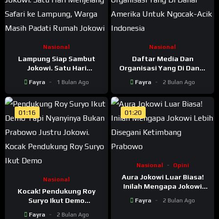
Nasional
Nasional
Lampung Siap Sambut
Daftar Media Dan
Jokowi. Satu Hari
Organisasi Yang Di Danai
Menjelang Safari ke
Amerika Untuk Ngocak-
Fayra
1 Bulan Ago
Fayra
2 Bulan Ago
Lampung, Warga Masih
Acik Indonesia
Padati Rumah Jokowi
01:16
01:20
Nasional
Opini
Aura Jokowi Luar Biasa!
Nasional
Inilah Mengapa Jokowi
Kocak! Pendukung Roy
Lebih Disegani Ketimbang
Suryo Ikut Demo
Fayra
2 Bulan Ago
Prabowo
Mahasiswa, Tapi
Fayra
2 Bulan Ago
Nyanyinya Bukan Prabowo