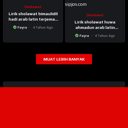
Sholawat
Lirik sholawat bimaulidil
Sholawat
hadi arab latin terjemah
Lirik sholawat huwa
lengkap
ahmadun arab latin
Fayra
4 Tahun Ago
terjemah lengkap
Fayra
4 Tahun Ago
MUAT LEBIH BANYAK