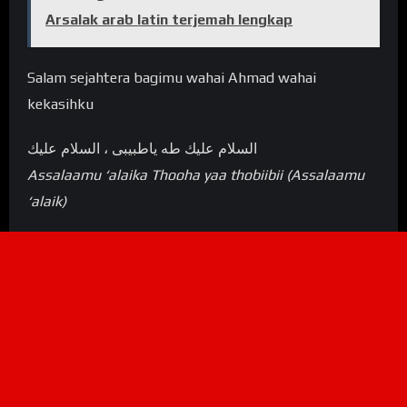
Arsalak arab latin terjemah lengkap
Salam sejahtera bagimu wahai Ahmad wahai
kekasihku
السلام عليك طه ياطبيبى ، السلام عليك
Assalaamu ‘alaika Thooha yaa thobiibii (Assalaamu
‘alaik)