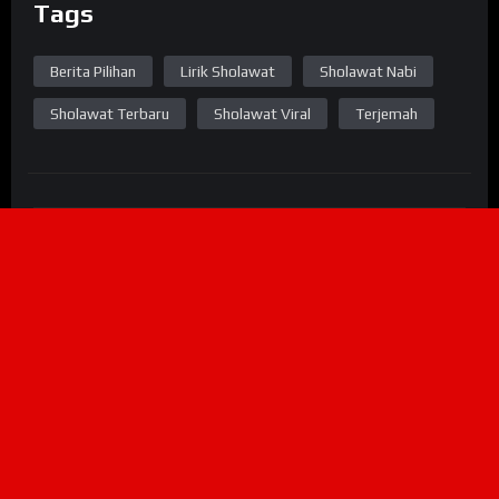
Tags
Berita Pilihan
Lirik Sholawat
Sholawat Nabi
Sholawat Terbaru
Sholawat Viral
Terjemah