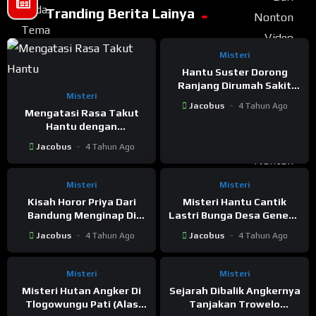
Tranding Berita Lainya
Misteri
Hantu Suster Dorong
Ranjang Dirumah Sakit
Misteri
Tayu Pati
Jacobus
4 Tahun Ago
Mengatasi Rasa Takut
Hantu dengan
Bertelanjang
Jacobus
4 Tahun Ago
Misteri
Misteri
Kisah Horor Priya Dari
Misteri Hantu Cantik
Bandung Menginap Di
Lastri Bunga Desa Geneng
Rumah Sakit Tayu
Juwana Pati
Jacobus
4 Tahun Ago
Jacobus
4 Tahun Ago
Misteri
Misteri
Misteri Hutan Angker Di
Sejarah Dibalik Angkernya
Tlogowungu Pati (Alas
Tanjakan Trowelo