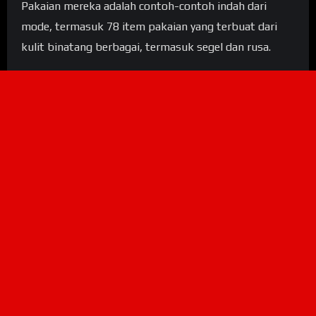
Pakaian mereka adalah contoh-contoh indah dari
mode, termasuk 78 item pakaian yang terbuat dari
kulit binatang berbagai, termasuk segel dan rusa.