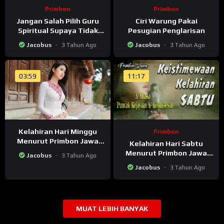
Primbon
Primbon
Jangan Salah Pilih Guru
Ciri Warung Pakai
Spiritual Supaya Tidak
Pesugian Penglarisan
Sesat
Jacobus
3 Tahun Ago
Jacobus
3 Tahun Ago
03:59
11:17
Kelahiran Hari Minggu
Primbon
Menurut Primbon Jawa
Kelahiran Hari Sabtu
Dan Islam
Menurut Primbon Jawa
Jacobus
3 Tahun Ago
Dan Islam
Jacobus
3 Tahun Ago
MUAT LEBIH BANYAK