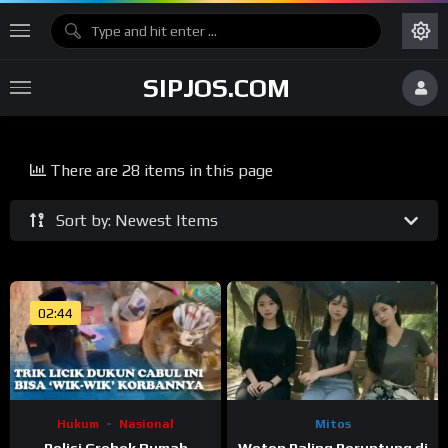
SIPJOS.COM
There are 28 items in this page
Sort by: Newest Items
02:44
Hukum
Nasional
Mitos
Polisi Grebek Rumah
Weton Paling Beruntung di