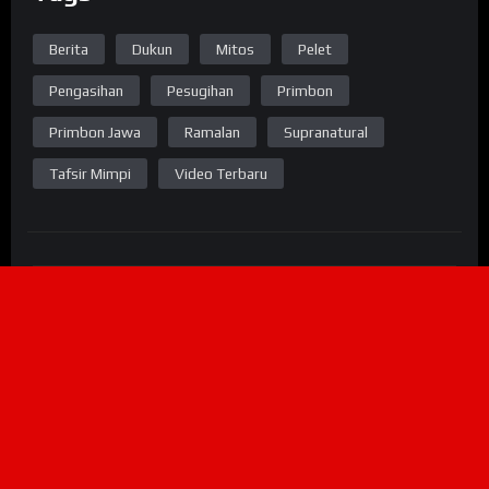
Berita
Dukun
Mitos
Pelet
Pengasihan
Pesugihan
Primbon
Primbon Jawa
Ramalan
Supranatural
Tafsir Mimpi
Video Terbaru