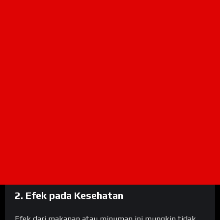
2. Efek pada Kesehatan
Efek dari makanan atau minuman ini mungkin tidak