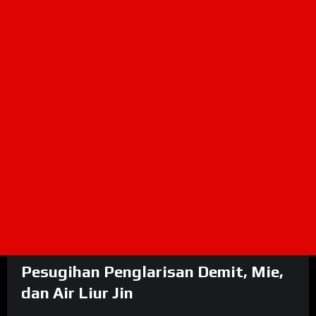
Pesugihan Penglarisan Demit, Mie,
dan Air Liur Jin