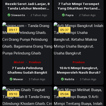
Rezeki Seret Jadi Lanjar, 8
7 Tafsir Mimpi Terompet
Tanda Leluhur Memberi
Yang Dikaitkan Pertanda
Petunjuk Arah Rezeki
Buruk
Siswanto
2 Tahun Ago
Fayra
2 Tahun Ago
09:17
05:37
Misteri
Primbon
Primbon
7 Tanda Pelindung
10 Arti Mimpi Bangkrut,
Ghaibmu Sudah Bangkit
Memperoleh Nasib Buruk?
Mawar
3 Tahun Ago
Nabila
3 Tahun Ago
09:10
05:04