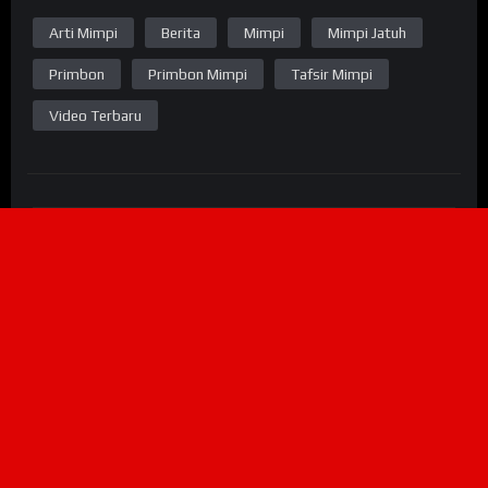
Arti Mimpi
Berita
Mimpi
Mimpi Jatuh
Primbon
Primbon Mimpi
Tafsir Mimpi
Video Terbaru