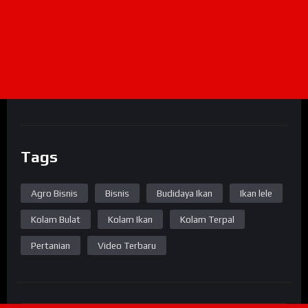
Tags
Agro Bisnis
Bisnis
Budidaya Ikan
Ikan lele
Kolam Bulat
Kolam Ikan
Kolam Terpal
Pertanian
Video Terbaru