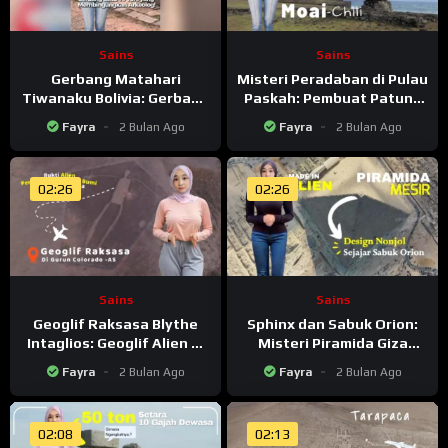
Sains
Sains
Gerbang Matahari
Misteri Peradaban di Pulau
Tiwanaku Bolivia: Gerbang
Paskah: Pembuat Patung
Dimensi Lain Yang Bikin
Batu Raksasa Moai Yang
Fayra
2 Bulan Ago
Fayra
2 Bulan Ago
Bingung Arkeolog
Menghilang Misterius
02:26
02:26
Sains
Sains
Geoglif Raksasa Blythe
Sphinx dan Sabuk Orion:
Intaglios: Geoglif Alien di
Misteri Piramida Giza
Gurun Colorado Yang
Mesir, Arsitek Kuno Yang
Fayra
2 Bulan Ago
Fayra
2 Bulan Ago
Hanya Terlihat Dari Langit
Tak Terpecahkan
02:08
02:13