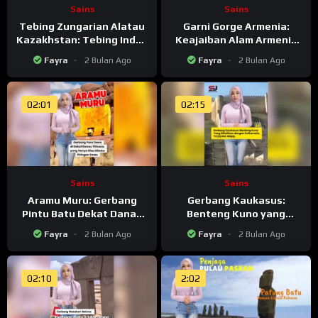
Sains
Sains
Garni Gorge Armenia:
Tebing Zungarian Alatau
Keajaiban Alam Armenia
Kazakhstan: Tebing Indah
yang Mirip Gerbang
di Perbatasan
Fayra
2 Bulan Ago
Fayra
2 Bulan Ago
Peradaban Kuno
Kazakhstan-China
02:01
02:15
Sains
Sains
Aramu Muru: Gerbang
Gerbang Kaukasus:
Pintu Batu Dekat Danau
Benteng Kuno yang
Titicaca Yang Hanya Bisa
Dikaitkan dengan
Fayra
2 Bulan Ago
Fayra
2 Bulan Ago
Dibuka Piringan Emas
Zulkarnain Ya’juj dan Majuj
02:10
2:02