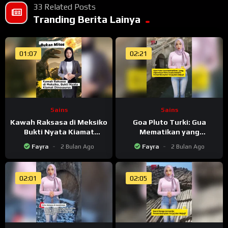
33 Related Posts
Tranding Berita Lainya
01:07
02:21
Sains
Sains
Kawah Raksasa di Meksiko
Goa Pluto Turki: Gua
Bukti Nyata Kiamat
Mematikan yang
Dinosaurus
Dipercaya Pintu Dunia
Fayra
2 Bulan Ago
Fayra
2 Bulan Ago
Bawah
02:01
02:05