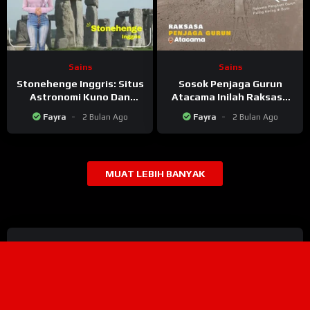
Sains
Sains
Stonehenge Inggris: Situs
Sosok Penjaga Gurun
Astronomi Kuno Dan
Atacama Inilah Raksasa
Observatorium dari Zaman
Tarapaca Penghuni
Fayra
2 Bulan Ago
Fayra
2 Bulan Ago
Batu Karya Manusia
Tempat Paling Kering di
Purba?
Bumi
MUAT LEBIH BANYAK