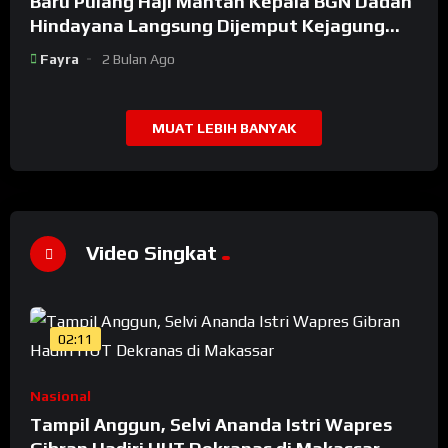
Baru Pulang Haji Mantan Kepala BGN Dadan
Hindayana Langsung Dijemput Kejagung
Setelah Dicopot Prabowo
Fayra
2 Bulan Ago
MUAT LEBIH BANYAK
Video Singkat
02:11
Nasional
Tampil Anggun, Selvi Ananda Istri Wapres