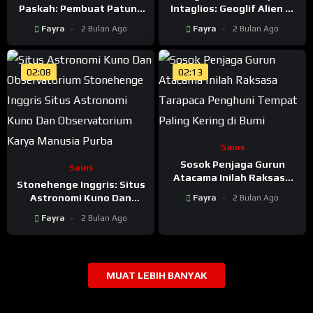
Paskah: Pembuat Patung
Intaglios: Geoglif Alien di
Batu Raksasa Moai Yang
Gurun Colorado Yang
Fayra
2 Bulan Ago
Fayra
2 Bulan Ago
Menghilang Misterius
Hanya Terlihat Dari Langit
02:08
02:13
Sains
Sosok Penjaga Gurun
Sains
Atacama Inilah Raksasa
Stonehenge Inggris: Situs
Tarapaca Penghuni
Astronomi Kuno Dan
Fayra
2 Bulan Ago
Tempat Paling Kering di
Observatorium dari Zaman
Bumi
Fayra
2 Bulan Ago
Batu Karya Manusia
Purba?
MUAT LEBIH BANYAK