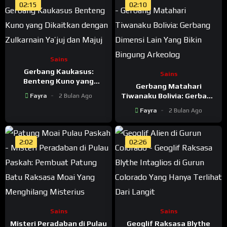
02:15
02:10
Sains
Gerbang Kaukasus:
Sains
Benteng Kuno yang
Gerbang Matahari
Dikaitkan dengan
Tiwanaku Bolivia: Gerbang
Fayra
2 Bulan Ago
Zulkarnain Ya’juj dan Majuj
Dimensi Lain Yang Bikin
Fayra
2 Bulan Ago
Bingung Arkeolog
2:02
02:26
Sains
Sains
Misteri Peradaban di Pulau
Geoglif Raksasa Blythe