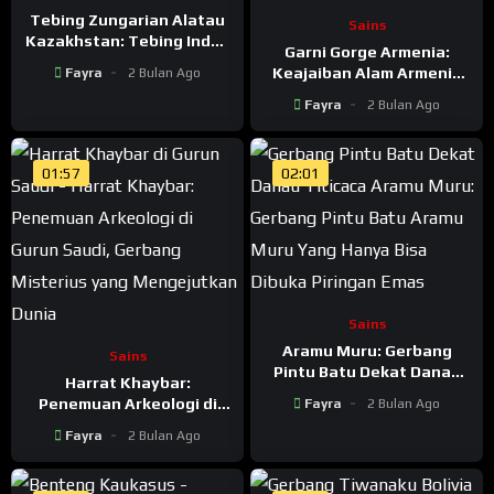
Tebing Zungarian Alatau
Sains
Kazakhstan: Tebing Indah
Garni Gorge Armenia:
di Perbatasan
Keajaiban Alam Armenia
Fayra
2 Bulan Ago
Kazakhstan-China
yang Mirip Gerbang
Fayra
2 Bulan Ago
Peradaban Kuno
01:57
02:01
Sains
Aramu Muru: Gerbang
Sains
Pintu Batu Dekat Danau
Harrat Khaybar:
Titicaca Yang Hanya Bisa
Penemuan Arkeologi di
Fayra
2 Bulan Ago
Dibuka Piringan Emas
Gurun Saudi, Gerbang
Fayra
2 Bulan Ago
Misterius yang
Mengejutkan Dunia