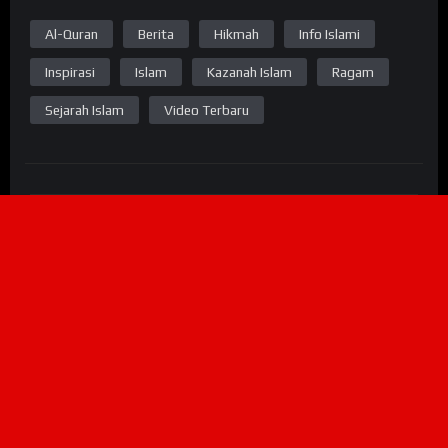
Al-Quran
Berita
Hikmah
Info Islami
Inspirasi
Islam
Kazanah Islam
Ragam
Sejarah Islam
Video Terbaru