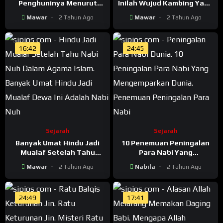
Penghuninya Menurut
Inilah Wujud Kambing Yang
Islam Al-Qur’an dan Hadist
Menggantikan Nabi Ismail
Mawar
2 Tahun Ago
Mawar
2 Tahun Ago
16:42
24:45
Sejarah
Sejarah
Banyak Umat Hindu Jadi
10 Penemuan Peningalan
Mualaf Setelah Tahu
Para Nabi Yang
Bahwa Dewa Ini Adalah
Mengemparkan Dunia
Mawar
2 Tahun Ago
Nabila
2 Tahun Ago
Nabi Nuh Dalam Agama
Islam
24:49
17:41