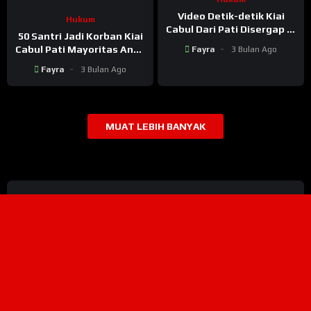
Video Detik-detik Kiai
Hukum
Cabul Dari Pati Disergap di
50 Santri Jadi Korban Kiai
Wonogiri
Cabul Pati Mayoritas Anak
Fayra
3 Bulan Ago
Yatim! Warga Pati Geruduk
Fayra
3 Bulan Ago
Ponpes Dholo Kusumo
Tlogosari, Pati
MUAT LEBIH BANYAK