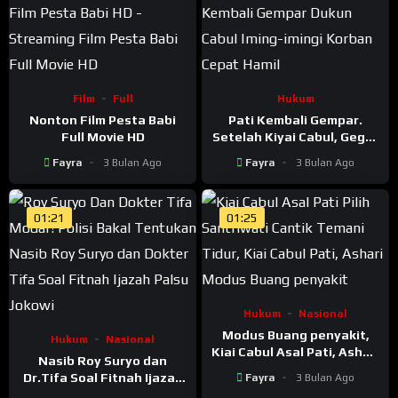
Film
Full
Hukum
Nonton Film Pesta Babi
Pati Kembali Gempar.
Full Movie HD
Setelah Kiyai Cabul, Geger
Dukun Cabul di Sukolilo.
Fayra
3 Bulan Ago
Fayra
3 Bulan Ago
Iming-imingi Korban Cepat
Hamil, Pakai Ritual
Hubungan Bertiga
01:21
01:25
Hukum
Nasional
Modus Buang penyakit,
Hukum
Nasional
Kiai Cabul Asal Pati, Ashari
Nasib Roy Suryo dan
Pilih Santriwati Cantik
Dr.Tifa Soal Fitnah Ijazah
Fayra
3 Bulan Ago
Temani Tidur
Palsu Jokowi Segera