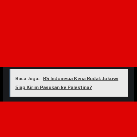
Baca Juga:
RS Indonesia Kena Rudal: Jokowi
Siap Kirim Pasukan ke Palestina?