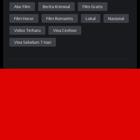
Alur Film
Berita Kriminal
Film Gratis
Film Horor
Film Romantis
Lokal
Nasional
Video Terbaru
Vina Cirebon
Vina Sebelum 7 Hari