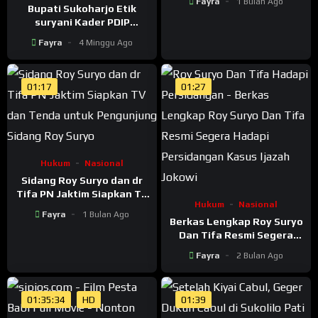
Fayra
1 Bulan Ago
Bupati Sukoharjo Etik
suryani Kader PDIP
Ditangkap KPK: PDIP Lagi
Fayra
4 Minggu Ago
Tenar! kadernya Banyak
Jadi Maling
01:17
01:27
Hukum
Nasional
Sidang Roy Suryo dan dr
Tifa PN Jaktim Siapkan TV
Hukum
Nasional
dan Tenda untuk
Fayra
1 Bulan Ago
Pengunjung Sidang Roy
Berkas Lengkap Roy Suryo
Suryo
Dan Tifa Resmi Segera
Hadapi Persidangan Kasus
Fayra
2 Bulan Ago
Ijazah Jokowi
01:35:34
HD
01:39