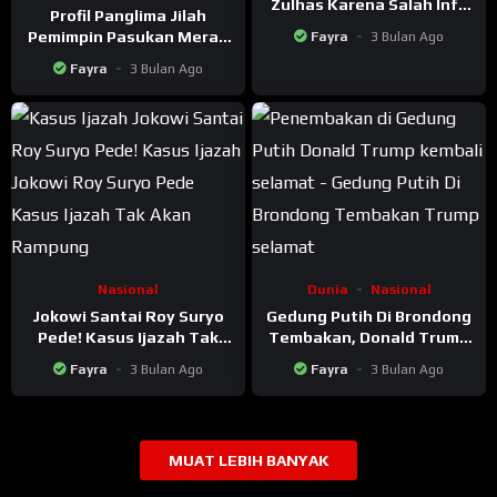
Zulhas Karena Salah Info
Profil Panglima Jilah
Desa Panen Raya
Pemimpin Pasukan Merah
Fayra
3 Bulan Ago
Yang Ajak Jokowi Main
Fayra
3 Bulan Ago
Film Jadi Pemeran Utama
Film Kolosal Dayak
Nasional
Dunia
Nasional
Jokowi Santai Roy Suryo
Gedung Putih Di Brondong
Pede! Kasus Ijazah Tak
Tembakan, Donald Trump
Akan Rampung
Selamat
Fayra
3 Bulan Ago
Fayra
3 Bulan Ago
MUAT LEBIH BANYAK