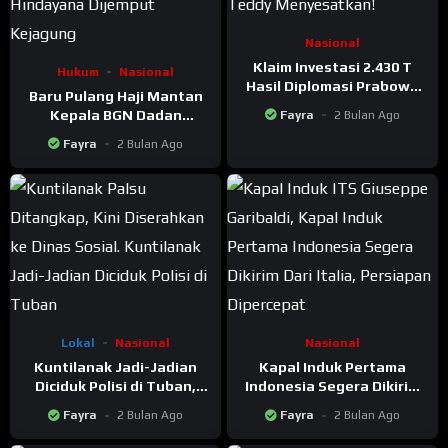
Nasional
Klaim Investasi 2.430 T
Hukum
Nasional
Hasil Diplomasi Prabowo
Baru Pulang Haji Mantan
Disemprot PDIP: Informasi
Kepala BGN Dadan
Fayra
2 Bulan Ago
Teddy Menyesatkan!
Hindayana Langsung
Fayra
2 Bulan Ago
Dijemput Kejagung
Setelah Dicopot Prabowo
Lokal
Nasional
Nasional
Kuntilanak Jadi-Jadian
Kapal Induk Pertama
Diciduk Polisi di Tuban,
Indonesia Segera Dikirim
Motifnya Bikin Geleng-
Dari Italia, Persiapan
Fayra
2 Bulan Ago
Fayra
2 Bulan Ago
geleng Kepala!
Dipercepat