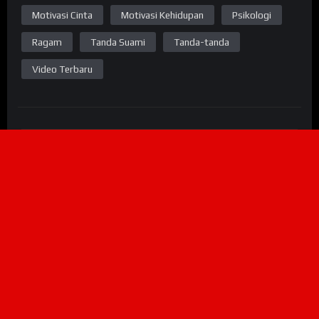
Motivasi Cinta
Motivasi Kehidupan
Psikologi
Ragam
Tanda Suami
Tanda-tanda
Video Terbaru