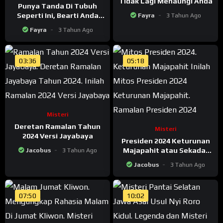
Tidak Lagi Menaungi Anda
Punya Tanda Di Tubuh
Seperti Ini, Bearti Anda
Fayra
3 Tahun Ago
Berbakat Menjadi Orang
Fayra
3 Tahun Ago
Sakti
03:36
05:18
Misteri
Deretan Ramalan Tahun
Misteri
2024 Versi Jayabaya
Presiden 2024 Keturunan
Majapahit atau Sekadar
Jacobus
3 Tahun Ago
Mitos?
Jacobus
3 Tahun Ago
07:50
10:02