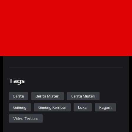
Tags
Berita
Berita Misteri
Cerita Misteri
Gunung
Gunung Kembar
Lokal
Ragam
Video Terbaru