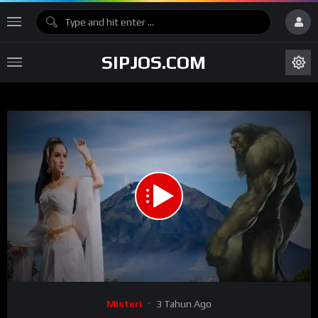
SIPJOS.COM
Code 150: Unknown error.
Download File: https://www.youtube.com/watch?v=RzZIS-UFPvc
Video
Misteri
3 Tahun Ago
Player