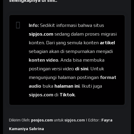
selengkapnya di sini..
Info:
Sedikit informasi bahwa situs
sipjos.com
sedang dalam proses migrasi
konten. Dari yang semula konten
artikel
sebagian akan di sempurnakan menjadi
konten video
. Anda bisa membuka
postingan versi video
di sini
. Untuk
mengunjungi halaman postingan
format
audio
buka
halaman ini
. Ikuti juga
sipjos.com
di
Tiktok
.
Dikirim Oleh:
posjos.com
untuk
sipjos.com
| Editor :
Fayra
Kamaniya Sabrina