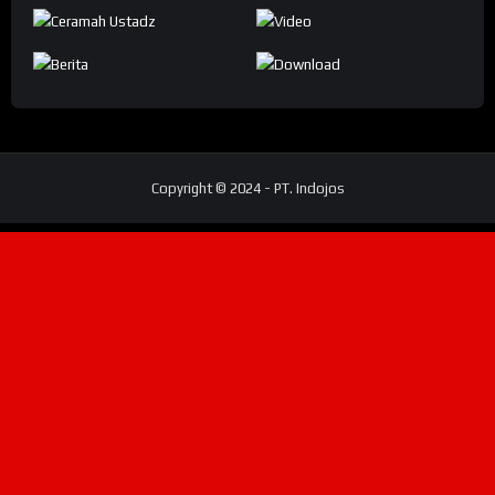
Copyright © 2024 - PT. Indojos