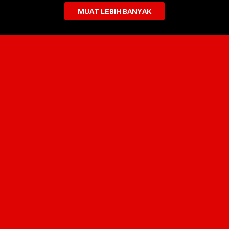
MUAT LEBIH BANYAK