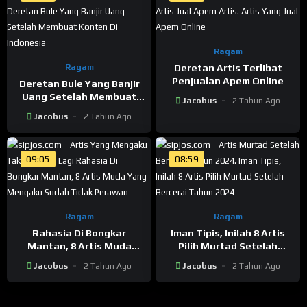
Ragam
Ragam
Deretan Artis Terlibat
Penjualan Apem Online
Deretan Bule Yang Banjir
Uang Setelah Membuat
Jacobus
2 Tahun Ago
Konten Di Indonesia
Jacobus
2 Tahun Ago
09:05
08:59
Ragam
Ragam
Rahasia Di Bongkar
Iman Tipis, Inilah 8 Artis
Mantan, 8 Artis Muda
Pilih Murtad Setelah
Mengaku Tak Perawan
Bercerai Tahun 2024
Jacobus
2 Tahun Ago
Jacobus
2 Tahun Ago
Lagi