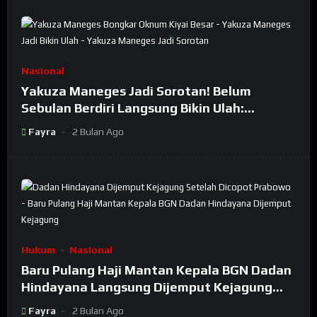
Nasional
Yakuza Maneges Jadi Sorotan! Belum
Sebulan Berdiri Langsung Bikin Ulah:
Bongkar Oknum Kiyai Besar
Fayra
2 Bulan Ago
Hukum
Nasional
Baru Pulang Haji Mantan Kepala BGN Dadan
Hindayana Langsung Dijemput Kejagung
Setelah Dicopot Prabowo
Fayra
2 Bulan Ago