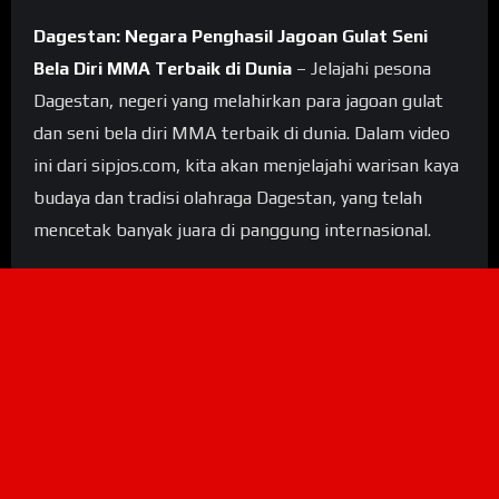
Dagestan: Negara Penghasil Jagoan Gulat Seni
Bela Diri MMA Terbaik di Dunia
– Jelajahi pesona
Dagestan, negeri yang melahirkan para jagoan gulat
dan seni bela diri MMA terbaik di dunia. Dalam video
ini dari sipjos.com, kita akan menjelajahi warisan kaya
budaya dan tradisi olahraga Dagestan, yang telah
mencetak banyak juara di panggung internasional.