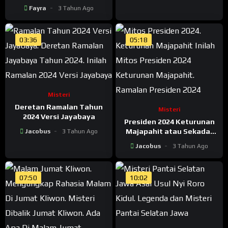
Berbakat Menjadi Orang
Fayra
3 Tahun Ago
Sakti
03:36
05:18
Misteri
Deretan Ramalan Tahun
Misteri
2024 Versi Jayabaya
Presiden 2024 Keturunan
Majapahit atau Sekadar
Jacobus
3 Tahun Ago
Mitos?
Jacobus
3 Tahun Ago
07:50
10:02