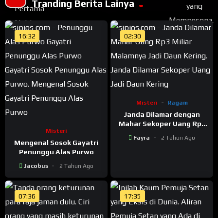
Tranding Berita Lainya
16:32
02:30
Misteri
Ragam
Janda Dilamar dengan
Mahar Sekoper Uang Rp3
Misteri
Miliar, Malamnya Jadi
Fayra
2 Tahun Ago
Daun Kering
Mengenal Sosok Gayatri
Penunggu Alas Purwo
Jacobus
2 Tahun Ago
07:36
17:35