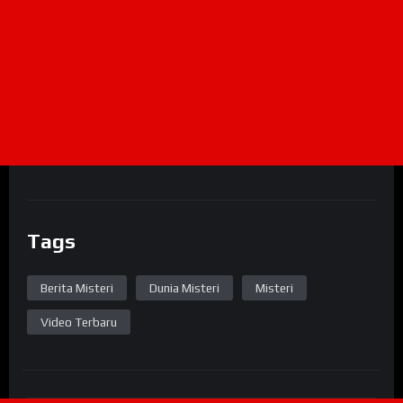
Tags
Berita Misteri
Dunia Misteri
Misteri
Video Terbaru