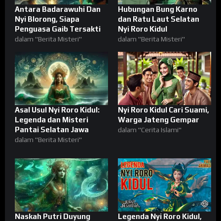
Antara Badarawuhi Dan
Hubungan Bung Karno
Nyi Blorong, Siapa
dan Ratu Laut Selatan
Penguasa Gaib Tersakti
Nyi Roro Kidul
dalam "Berita Misteri"
dalam "Berita Misteri"
Asal Usul Nyi Roro Kidul:
Nyi Roro Kidul Cari Suami,
Legenda dan Misteri
Warga Jateng Gempar
Pantai Selatan Jawa
dalam "Cerita Islami"
dalam "Berita Misteri"
Naskah Putri Duyung
Legenda Nyi Roro Kidul,