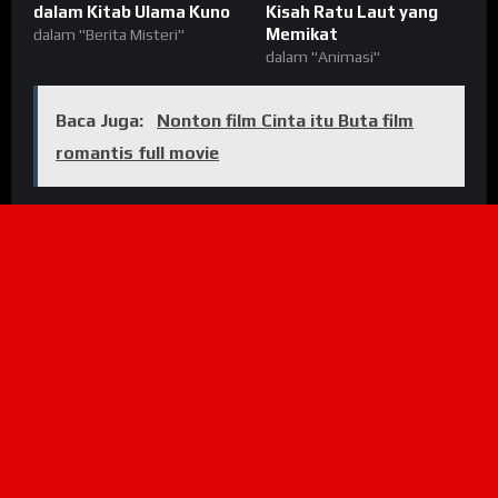
dalam Kitab Ulama Kuno
Kisah Ratu Laut yang
Memikat
dalam "Berita Misteri"
dalam "Animasi"
Baca Juga:
Nonton film Cinta itu Buta film
romantis full movie