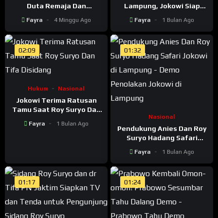
Duta Remaja Dan
Lampung, Jokowi Siap
Presenter TV Cantik,
Lanjutkan Safari Ke NTT
Fayra
4 Minggu Ago
Fayra
1 Bulan Ago
Meliput Tamu di Rumah
dan Jawa Barat
Jokowi
02:09
01:32
Hukum
Nasional
Jokowi Terima Ratusan
Tamu Saat Roy Suryo Dan
Nasional
Tifa Disidang
Fayra
1 Bulan Ago
Pendukung Anies Dan Roy
Suryo Hadang Safari
Jokowi di Lampung – Demo
Fayra
1 Bulan Ago
Penolakan Jokowi di
Lampung
01:17
01:24