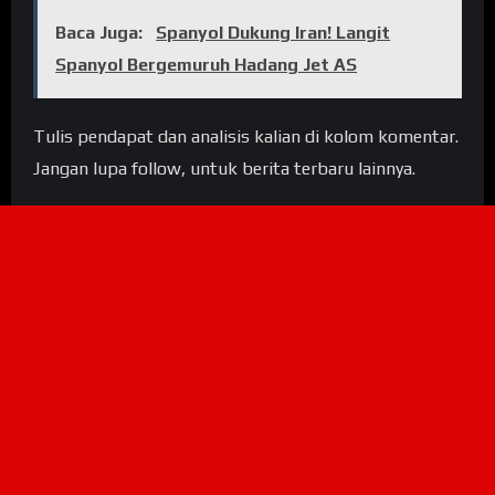
Baca Juga:
Spanyol Dukung Iran! Langit
Spanyol Bergemuruh Hadang Jet AS
Tulis pendapat dan analisis kalian di kolom komentar.
Jangan lupa follow, untuk berita terbaru lainnya.