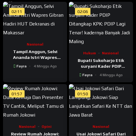
02:11
02:06
Nasional
Tampil Anggun, Selvi
Hukum
Nasional
Ananda Istri Wapres
Bupati Sukoharjo Etik
Gibran Hadiri HUT
suryani Kader PDIP
Fayra
4 Minggu Ago
Dekranas di Makassar
Ditangkap KPK: PDIP Lagi
Fayra
4 Minggu Ago
Tenar! kadernya Banyak
Jadi Maling
01:57
01:50
Nasional
Opini
Nasional
Review Rumah Jokowi:
Usai Jokowi Safari Dari