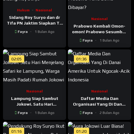
Hukum
Nasional
Sidang Roy Suryo dan dr
Nasional
Tifa PN Jaktim Siapkan TV
Prabowo Kembali Omon-
dan Tenda untuk
omon! Prabowo Sesumbar
Fayra
1 Bulan Ago
Pengunjung Sidang Roy
Tahu Dalang Demo –
Suryo
Fayra
1 Bulan Ago
Prabowo Tahu Demo
Dibayar?
02:05
01:36
Nasional
Nasional
Lampung Siap Sambut
Daftar Media Dan
Jokowi. Satu Hari
Organisasi Yang Di Danai
Menjelang Safari ke
Amerika Untuk Ngocak-
Fayra
1 Bulan Ago
Fayra
2 Bulan Ago
Lampung, Warga Masih
Acik Indonesia
Padati Rumah Jokowi
01:16
01:20