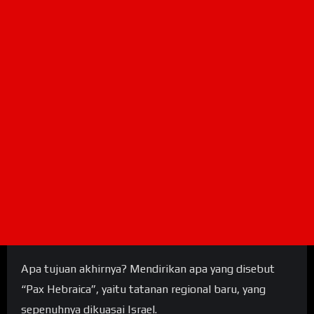
Apa tujuan akhirnya? Mendirikan apa yang disebut
“Pax Hebraica”, yaitu tatanan regional baru, yang
sepenuhnya dikuasai Israel.