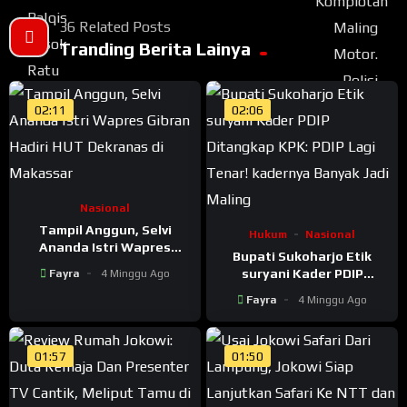
36 Related Posts
Tranding Berita Lainya
02:11
02:06
Nasional
Tampil Anggun, Selvi
Hukum
Nasional
Ananda Istri Wapres
Bupati Sukoharjo Etik
Gibran Hadiri HUT
suryani Kader PDIP
Fayra
4 Minggu Ago
Dekranas di Makassar
Ditangkap KPK: PDIP Lagi
Fayra
4 Minggu Ago
Tenar! kadernya Banyak
Jadi Maling
01:57
01:50