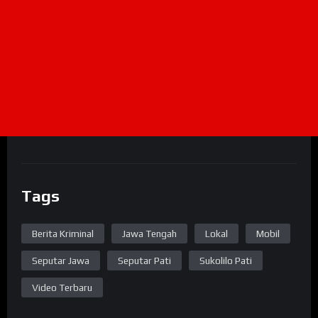
Tags
Berita Kriminal
Jawa Tengah
Lokal
Mobil
Seputar Jawa
Seputar Pati
Sukolilo Pati
Video Terbaru