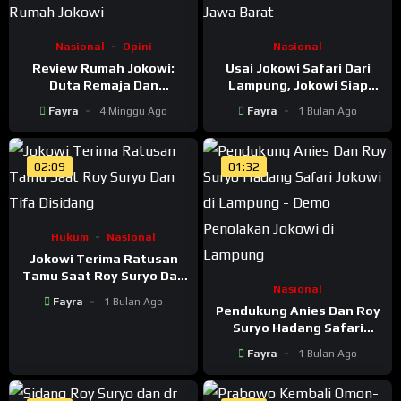
Nasional
Opini
Nasional
Review Rumah Jokowi:
Usai Jokowi Safari Dari
Duta Remaja Dan
Lampung, Jokowi Siap
Presenter TV Cantik,
Lanjutkan Safari Ke NTT
Fayra
4 Minggu Ago
Fayra
1 Bulan Ago
Meliput Tamu di Rumah
dan Jawa Barat
Jokowi
02:09
01:32
Hukum
Nasional
Jokowi Terima Ratusan
Tamu Saat Roy Suryo Dan
Nasional
Tifa Disidang
Fayra
1 Bulan Ago
Pendukung Anies Dan Roy
Suryo Hadang Safari
Jokowi di Lampung – Demo
Fayra
1 Bulan Ago
Penolakan Jokowi di
Lampung