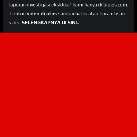
laporan investigasi eksklusif kami hanya di
Sipjos.com
.
Tonton
video di atas
sampai habis atau baca ulasan
video
SELENGKAPNYA DI SINI..