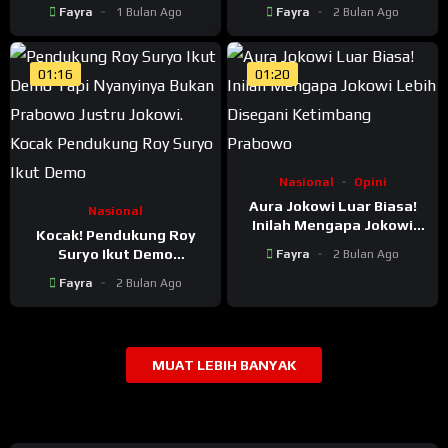
Menjelang Safari ke
Amerika Untuk Ngocak-
Fayra
1 Bulan Ago
Fayra
2 Bulan Ago
Lampung, Warga Masih
Acik Indonesia
Padati Rumah Jokowi
01:16
01:20
Nasional
Opini
Aura Jokowi Luar Biasa!
Nasional
Inilah Mengapa Jokowi
Kocak! Pendukung Roy
Lebih Disegani Ketimbang
Suryo Ikut Demo
Fayra
2 Bulan Ago
Prabowo
Mahasiswa, Tapi
Fayra
2 Bulan Ago
Nyanyinya Bukan Prabowo
Justru Jokowi
MUAT LEBIH BANYAK