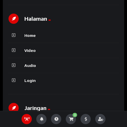
Halaman
Home
Video
Audio
Login
Jaringan
0
Part of sipjos.com yang mungkin anda ingin kunjungi..