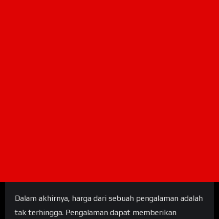
Dalam akhirnya, harga dari sebuah pengalaman adalah
tak terhingga. Pengalaman dapat memberikan