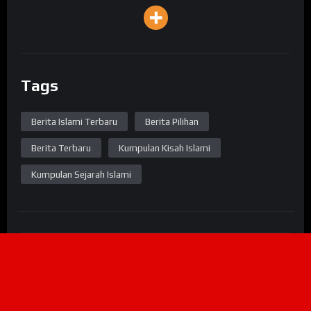
Tags
Berita Islami Terbaru
Berita Pilihan
Berita Terbaru
Kumpulan Kisah Islami
Kumpulan Sejarah Islami