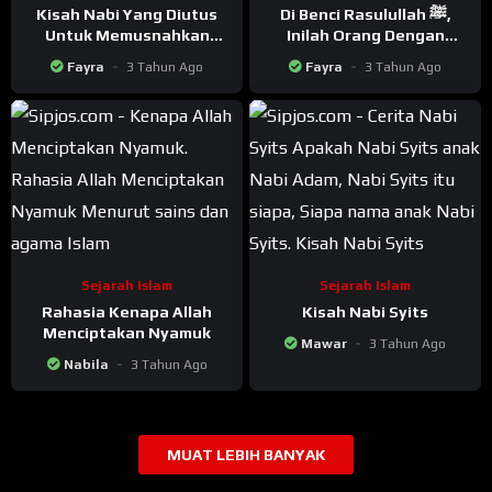
Kisah Nabi Yang Diutus
Di Benci Rasulullah ﷺ,
Untuk Memusnahkan
Inilah Orang Dengan
Burung Raksasa Pemakan
Tanda Hitam di Jidat
Fayra
3 Tahun Ago
Fayra
3 Tahun Ago
Manusia
Sejarah Islam
Sejarah Islam
Rahasia Kenapa Allah
Kisah Nabi Syits
Menciptakan Nyamuk
Mawar
3 Tahun Ago
Nabila
3 Tahun Ago
MUAT LEBIH BANYAK