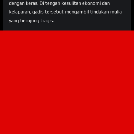
dengan keras. Di tengah kesulitan ekonomi dan
kelaparan, gadis tersebut mengambil tindakan mulia
yang berujung tragis.