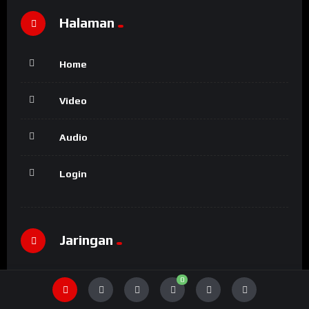
Halaman
Home
Video
Audio
Login
Jaringan
Part of sipjos.com yang mungkin anda ingin kunjungi..
0