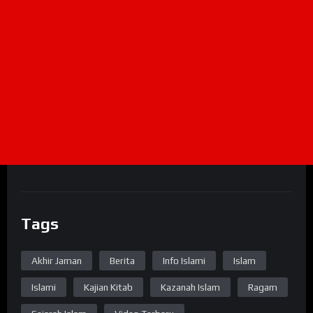
Tags
Akhir Jaman
Berita
Info Islami
Islam
Islami
Kajian Kitab
Kazanah Islam
Ragam