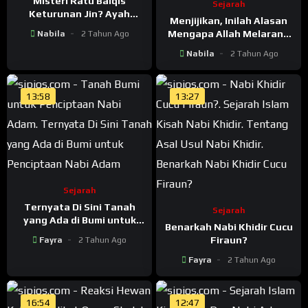
Misteri Ratu Balqis
Sejarah
Keturunan Jin? Ayah
Menjijikan, Inilah Alasan
Seorang Raja Dan Ibu
Mengapa Allah Melarang
Nabila
2 Tahun Ago
Sosok Jin
Kita Untuk Memakan
Nabila
2 Tahun Ago
Daging Babi
13:58
13:27
Sejarah
Ternyata Di Sini Tanah
Sejarah
yang Ada di Bumi untuk
Benarkah Nabi Khidir Cucu
Penciptaan Nabi Adam
Firaun?
Fayra
2 Tahun Ago
Fayra
2 Tahun Ago
16:54
12:47