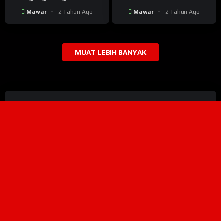
Satu Penghuni Neraka Ini
Pada Neraka
Mawar
2 Tahun Ago
Mawar
2 Tahun Ago
MUAT LEBIH BANYAK