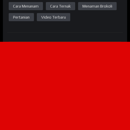
Cara Menanam
Cara Ternak
Menaman Brokoli
Pertanian
Video Terbaru