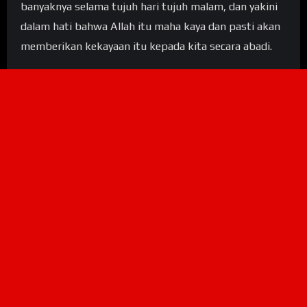
banyaknya selama tujuh hari tujuh malam, dan yakini
dalam hati bahwa Allah itu maha kaya dan pasti akan
memberikan kekayaan itu kepada kita secara abadi.