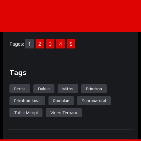
Pages:
1
2
3
4
5
Tags
Berita
Dukun
Mitos
Primbon
Primbon Jawa
Ramalan
Supranatural
Tafsir Mimpi
Video Terbaru