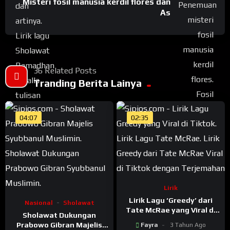
Misteri fosil manusia kerdil flores dan
As
36 Related Posts
Tranding Berita Lainya
04:07
02:35
Lirik
Lirik Lagu ‘Greedy’ dari
Nasional
Sholawat
Tate McRae yang Viral di
Sholawat Dukungan
Tiktok dengan
Prabowo Gibran Majelis
Fayra
3 Tahun Ago
Terjemahan