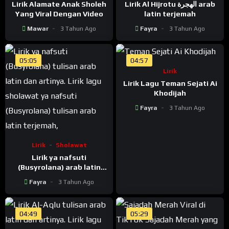
Lirik Alamate Anak Sholeh
Lirik Al Hijrotu الهجرة arab
Yang Viral Dengan Video
latin terjemah
Mawar
3 Tahun Ago
Fayra
3 Tahun Ago
05:05
04:57
Lirik
Lirik Lagu Teman Sejati Ai
Khodijah
Fayra
3 Tahun Ago
Lirik
Sholawat
Lirik ya nafsuti
(Busyrolana) arab latin
terjemah
Fayra
3 Tahun Ago
04:49
05:29