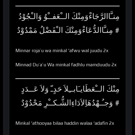
مِنـَّاالرَّجَاءْوَمِنْكَ الــْعَفــْوُ وَالـْجُوْدُ
# مِنـَّاالدُّعَاءْوَمِنْكَ الـْفَضْلُ مَمْدُوْدُ
Minnar roja’u wa minkal ‘afwu wal juudu 2x
Minnad Du’a’u Wa minkal fadhlu mamduudu 2x
مِنْكَ الــْعَطَايـَابــِلاَ حَدٍـّ وَلاَ عَــدَدٍ
# وَجـُـهْدُهَاِلاَدَاءِالشُّـكــْرِ مَحْدُوْدٌ
Minkal ‘athooyaa bilaa haddin walaa ‘adafin 2x