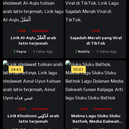
Lirik
Sholawat
Lirik
Lirik Al-Aqlu اَلْعَقْلُ arab
Sajadah Merah yang Viral
latin terjemah
di TikTok
Fayra
3 Tahun Ago
Nabila
3 Tahun Ago
04:43
05:01
Lirik
Sholawat
Lirik
Sholawat
Lirik Khudzuni خُذُوْنِي arab
Makna Lagu Sluku Sluku
latin terjemah
Bathok, Media Dakwah
Sunan Kalijaga