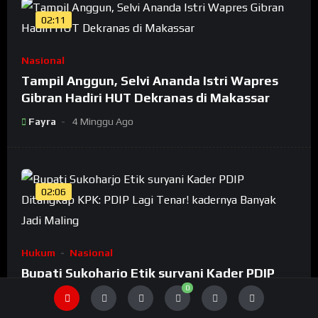
02:11
Nasional
Tampil Anggun, Selvi Ananda Istri Wapres
Gibran Hadiri HUT Dekranas di Makassar
Fayra
4 Minggu Ago
02:06
Hukum
Nasional
Bupati Sukoharjo Etik suryani Kader PDIP
Ditangkap KPK: PDIP Lagi Tenar! kadernya
0
Banyak Jadi Maling
Fayra
4 Minggu Ago