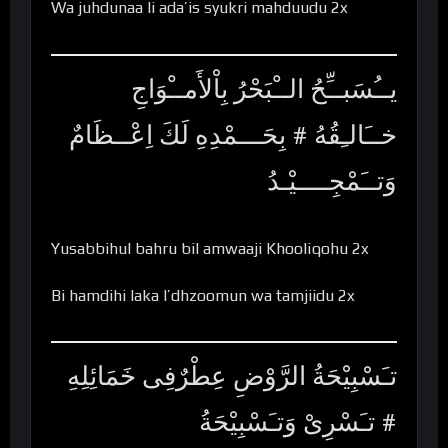
Wa juhdunaa li ada’is syukri mahduudu 2x
يــُسَبــِّحُ الــْبَحْرُ بِاْلأَمــْوَاجِ
خــَالـِقُهُ # بِحَـــمْدِهِ لَكَ اِعْــظَامٌ
وَتــَمْجِــــيْـدُ
Yusabbihul bahru bil amwaaji Khooliqohu 2x
Bi hamdihi laka I’dhzoomun wa tamjiidu 2x
تـَسْبِيْحَةُ الرَّوْضِ عِطْرٌفِى خَمَائِلِهِ
# تـَسْرِىْ وَتـَسْبِيْحَةُ