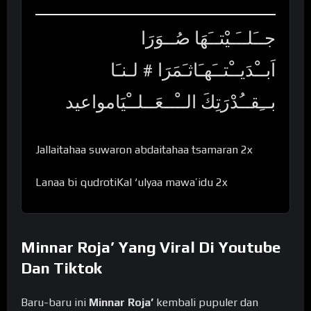
جــَلــَـيْتــَهَا صُــوَرَا
اَبــْدَيــْتــَهـَاثـَمَرَا # لـنـَا
بــِقــُدْرَتِكَ الــْــعَــلــْيَامواعيد
Jallaitahaa suwaron abdaitahaa tsamaran 2x
Lanaa bi qudrotiKal ‘ulyaa mawa’idu 2x
Minnar Roja’ Yang Viral Di Youtube
Dan Tiktok
Baru-baru ini
Minnar Roja’
kembali pupuler dan