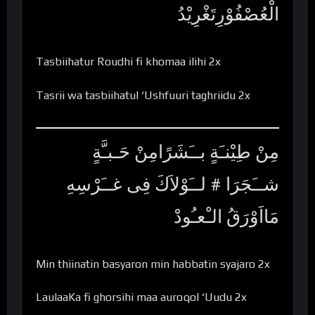
الْعُصْفُوْرِتَغْرِيْدُ
Tasbiihatur Roudhi fi khomaa ilihi 2x
Tasrii wa tasbiihatul ‘Ushfuuri taghriidu 2x
مِنْ طِيْنـَةٍ بــَشَرًامِنْ حَـبـَّةٍ
شــَجَرَا # لــَوْلاَكَ فِى غــَرْسِهِ
مَااَوْرَقُ الـْعـُودْ
Min thiinatin basyaron min habbatin syajaro 2x
LaulaaKa fi ghorsihi maa auroqol ‘Uudu 2x