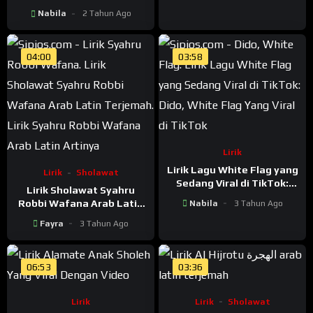
Syubbanul Muslimin
Nabila
2 Tahun Ago
04:00
03:58
Lirik
Lirik Lagu White Flag yang
Lirik
Sholawat
Sedang Viral di TikTok:
Lirik Sholawat Syahru
Dido, White Flag
Robbi Wafana Arab Latin
Nabila
3 Tahun Ago
Terjemah
Fayra
3 Tahun Ago
06:53
03:36
Lirik
Lirik
Sholawat