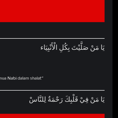
يَا مَنْ صَلَّيْتَ بِكُلِ الْأَنْبِيَاء
emua
Nabi
dalam shalat”
يَا مَنْ فِيْ قَلْبِكَ رَحْمَةٌ لِلنَّاسْ