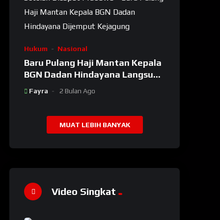
Hukum
Nasional
Baru Pulang Haji Mantan Kepala
BGN Dadan Hindayana Langsung
Dijemput Kejagung Setelah
Fayra
2 Bulan Ago
Dicopot Prabowo
MUAT LEBIH BANYAK
Video Singkat