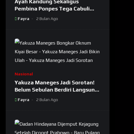
Ayah Kandung Sekaligus
Pembina Ponpes Tega Cabuli
Dua Putrinya Sendiri
Fayra
2 Bulan Ago
Nasional
Yakuza Maneges Jadi Sorotan!
Belum Sebulan Berdiri Langsung
Bikin Ulah: Bongkar Oknum Kiyai
Fayra
2 Bulan Ago
Besar