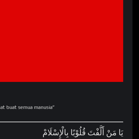
mat buat semua manusia”
يَا مَنْ أَلَّفْتَ قُلُوْبًا بِالْإِسْلَامْ