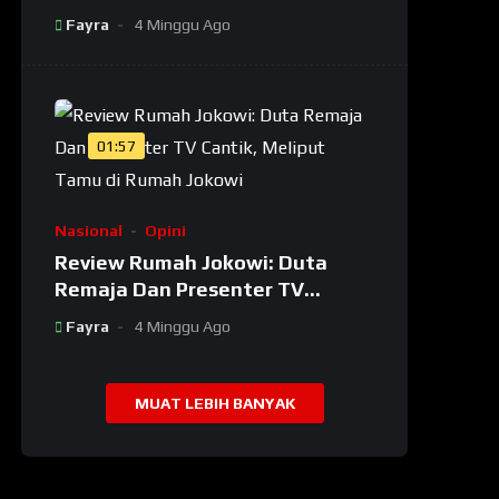
Lagi Tenar! kadernya Banyak
Fayra
4 Minggu Ago
Jadi Maling
01:57
Nasional
Opini
Review Rumah Jokowi: Duta
Remaja Dan Presenter TV
Cantik, Meliput Tamu di Rumah
Fayra
4 Minggu Ago
Jokowi
MUAT LEBIH BANYAK