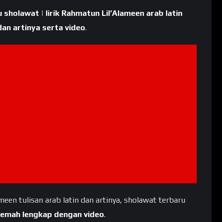
gu sholawat | lirik Rahmatun Lil’Alameen arab latin
dan artinya serta video
.
meen tulisan arab latin dan artinya, sholawat terbaru
rjemah lengkap dengan video
.