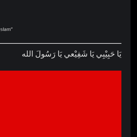
Islam”
يَا حَبِيْبِي يَا شَفِيْعي يَا رَسُولَ الله