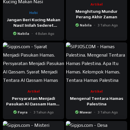
Artikel
Menghitung Mundur
Hobi
Perang Akhir Zaman
Jangan Beri Kucing Makan
Nasi! Inilah Sederet
Nabila
3 Tahun Ago
Bahaya Kucing Diberi
Nabila
4 Bulan Ago
Makan Nasi
Artikel
Artikel
Persyaratan Menjadi
Mengenal Tentara Hamas
Pasukan Al Qassam Hamas
Palestina
yang Ditakuti Israel
Fayra
3 Tahun Ago
Mawar
3 Tahun Ago