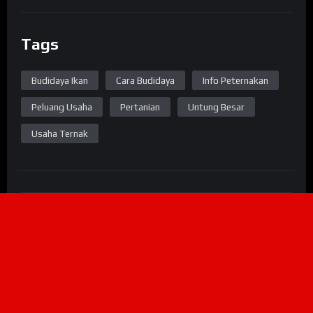
Tags
Budidaya Ikan
Cara Budidaya
Info Peternakan
Peluang Usaha
Pertanian
Untung Besar
Usaha Ternak