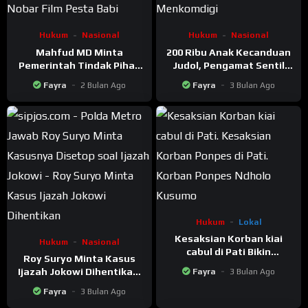
Hukum
Nasional
Hukum
Nasional
Mahfud MD Minta
200 Ribu Anak Kecanduan
Pemerintah Tindak Pihak
Judol, Pengamat Sentil
Yang Bubarkan Nobar Film
Menkomdigi Meutya: Lebih
Fayra
2 Bulan Ago
Fayra
3 Bulan Ago
Pesta Babi
Gencar Tutup Akun
Hukum
Lokal
Kesaksian Korban kiai
Hukum
Nasional
cabul di Pati Bikin
Roy Suryo Minta Kasus
Merinding, Mengaku
Ijazah Jokowi Dihentikan,
Fayra
3 Bulan Ago
Hanya Bisa Merem saat
Polda Metro: Alasannya
Tidur Sekamar dengan
Fayra
3 Bulan Ago
Kenapa?
Pelaku