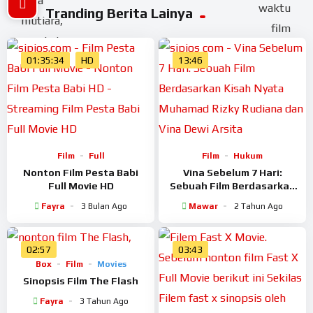
Tranding Berita Lainya
01:35:34
HD
13:46
Film
Full
Film
Hukum
Nonton Film Pesta Babi
Vina Sebelum 7 Hari:
Full Movie HD
Sebuah Film Berdasarkan
Kisah Nyata Pembunuhan
Fayra
3 Bulan Ago
Mawar
2 Tahun Ago
Muhamad Rizky Rudiana
dan Vina Dewi Arsita
02:57
03:43
Box
Film
Movies
Sinopsis Film The Flash
Fayra
3 Tahun Ago