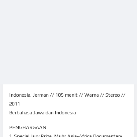
Indonesia, Jerman // 105 menit // Warna // Stereo //
2011
Berbahasa Jawa dan Indonesia
PENGHARGAAN
1. Special Jury Prize, Muhr Asia-Africa Documentary