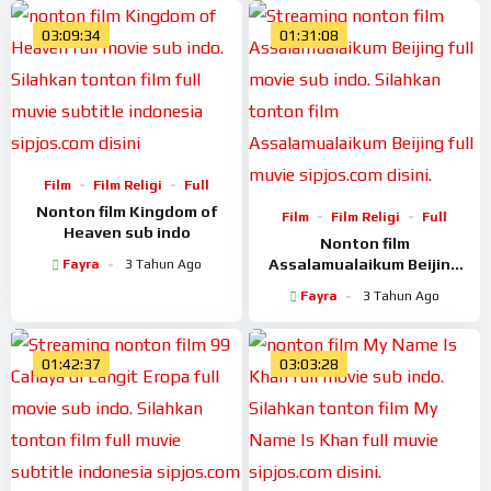
03:09:34
01:31:08
Film
Film Religi
Full
Nonton film Kingdom of
Film
Film Religi
Full
Heaven sub indo
Nonton film
Assalamualaikum Beijing
Fayra
3 Tahun Ago
full movie
Fayra
3 Tahun Ago
01:42:37
03:03:28