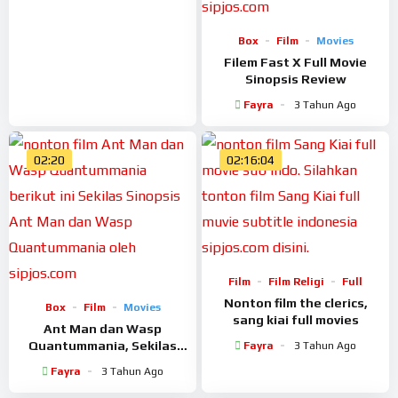
Box
Film
Movies
Filem Fast X Full Movie
Sinopsis Review
Fayra
3 Tahun Ago
02:20
02:16:04
Film
Film Religi
Full
Nonton film the clerics,
Box
Film
Movies
sang kiai full movies
Ant Man dan Wasp
Quantummania, Sekilas
Fayra
3 Tahun Ago
Sinopsis
Fayra
3 Tahun Ago