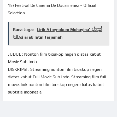
15) Festival De Cinéma De Douarnenez – Official
Selection
Baca Juga:
Lirik Ataynakum Muhayina' أَتَيْنَاكُمْ
مُحَيِّيْنَا arab latin terjemah
JUDUL : Nonton film bioskop negeri diatas kabut
Movie Sub Indo.
DISKRIPSI : Streaming nonton film bioskop negeri
diatas kabut Full Movie Sub Indo. Streaming film full
muvie. link nonton film bioskop negeri diatas kabut
subtitle indonesia.