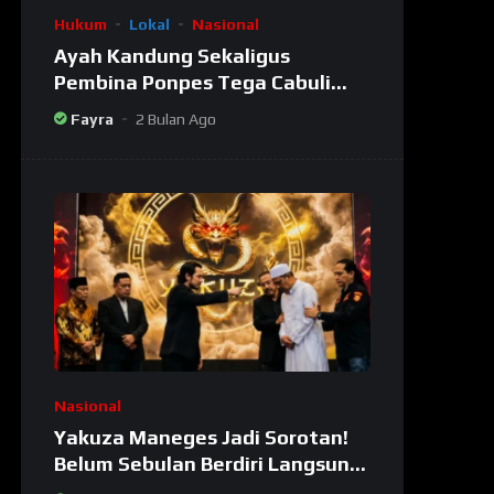
Hukum
Lokal
Nasional
Ayah Kandung Sekaligus
Pembina Ponpes Tega Cabuli
Dua Putrinya Sendiri
Fayra
2 Bulan Ago
Nasional
Yakuza Maneges Jadi Sorotan!
Belum Sebulan Berdiri Langsung
Bikin Ulah: Bongkar Oknum Kiyai