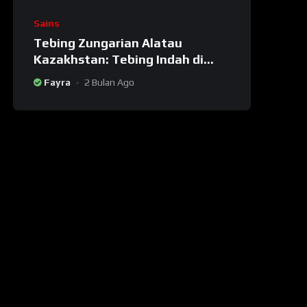
Sains
Tebing Zungarian Alatau
Kazakhstan: Tebing Indah di
Perbatasan Kazakhstan-China
Fayra
2 Bulan Ago