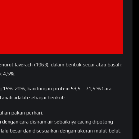
nurut laverach (1963), dalam bentuk segar atau basah:
k 4,5%.
g 15%-20%, kandungan protein 53,5 – 71,5 %.Cara
tanah adalah sebagai berikut:
han pakan perhari.
a dengan cara disiram air sebaiknya cacing dipotong–
rlalu besar dan disesuaikan dengan ukuran mulut belut.