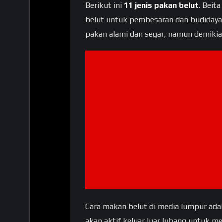
Berikut ini
11 jenis pakan belut
. Beit
belut untuk pembesaran dan budidaya 
pakan alami dan segar, namun demikian
Cara makan belut di media lumpur ad
akan aktif keluar luar lubang untuk m