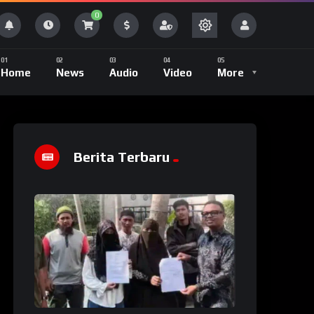
0
Home
News
Audio
Video
More
Berita Terbaru