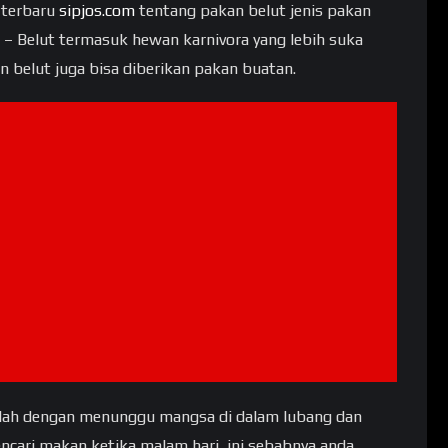
a terbaru
sipjos.com
tentang pakan belut jenis pakan
– Belut termasuk hewan karnivora yang lebih suka
 belut juga bisa diberikan pakan buatan.
alah dengan menunggu mangsa di dalam lubang dan
encari makan ketika malam hari, ini sebabnya anda