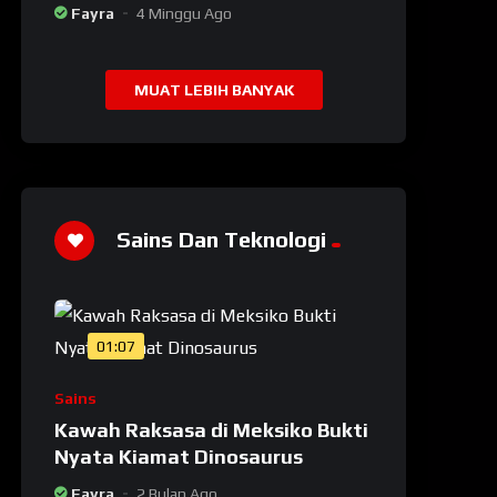
Cantik, Meliput Tamu di Rumah
Fayra
4 Minggu Ago
Jokowi
MUAT LEBIH BANYAK
Sains Dan Teknologi
01:07
Sains
Kawah Raksasa di Meksiko Bukti
Nyata Kiamat Dinosaurus
Fayra
2 Bulan Ago