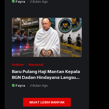
Fayra
2 Bulan Ago
Besar
Hukum
Nasional
Baru Pulang Haji Mantan Kepala
BGN Dadan Hindayana Langsung
Dijemput Kejagung Setelah
Fayra
2 Bulan Ago
Dicopot Prabowo
MUAT LEBIH BANYAK