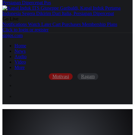
Persiapan Dipercepat
Pos
Go Live
Notifications
Watch Later
Cart
Purchases
Membership Plans
Click to login or register
sipjos.com
Home
News
Audio
Video
More
Motivasi
Ragam