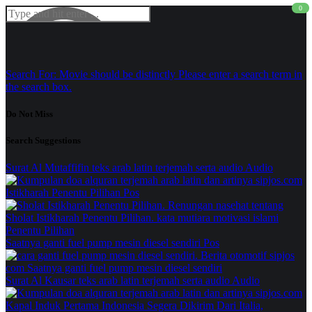
0
Search For:
Movie should be distinctly
Please enter a search term in
the search box.
Do Not Miss
Search Suggestions
Surat Al Mutaffifin teks arab latin terjemah serta audio
Audio
Istikharah Penentu Pilihan
Pos
Saatnya ganti fuel pump mesin diesel sendiri
Pos
Surat Al Kausar teks arab latin terjemah serta audio
Audio
Kapal Induk Pertama Indonesia Segera Dikirim Dari Italia,