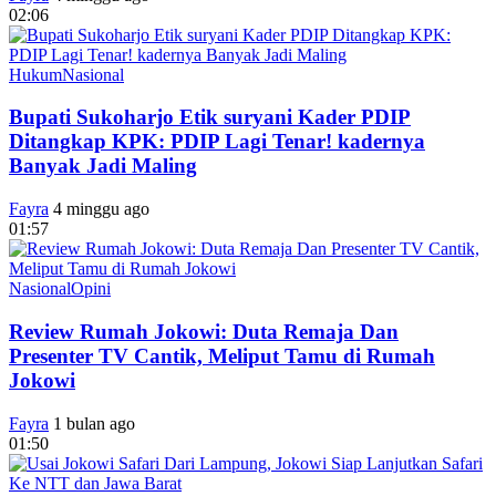
02:06
Hukum
Nasional
Bupati Sukoharjo Etik suryani Kader PDIP
Ditangkap KPK: PDIP Lagi Tenar! kadernya
Banyak Jadi Maling
Fayra
4 minggu ago
01:57
Nasional
Opini
Review Rumah Jokowi: Duta Remaja Dan
Presenter TV Cantik, Meliput Tamu di Rumah
Jokowi
Fayra
1 bulan ago
01:50