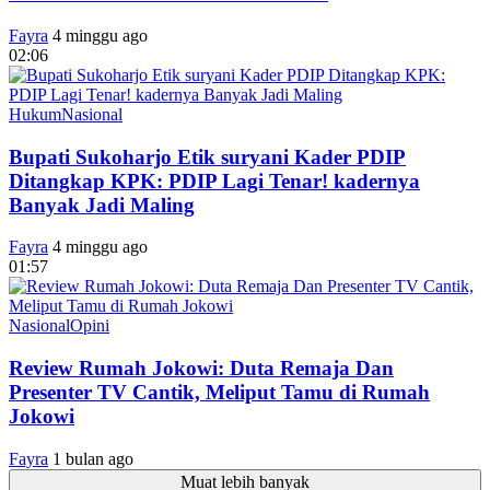
Fayra
4 minggu ago
02:06
Hukum
Nasional
Bupati Sukoharjo Etik suryani Kader PDIP
Ditangkap KPK: PDIP Lagi Tenar! kadernya
Banyak Jadi Maling
Fayra
4 minggu ago
01:57
Nasional
Opini
Review Rumah Jokowi: Duta Remaja Dan
Presenter TV Cantik, Meliput Tamu di Rumah
Jokowi
Fayra
1 bulan ago
Muat lebih banyak