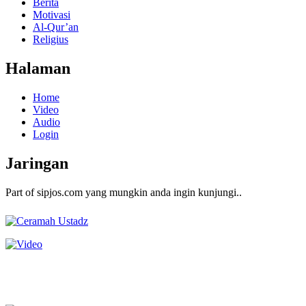
Berita
Motivasi
Al-Qur’an
Religius
Halaman
Home
Video
Audio
Login
Jaringan
Part of sipjos.com yang mungkin anda ingin kunjungi..