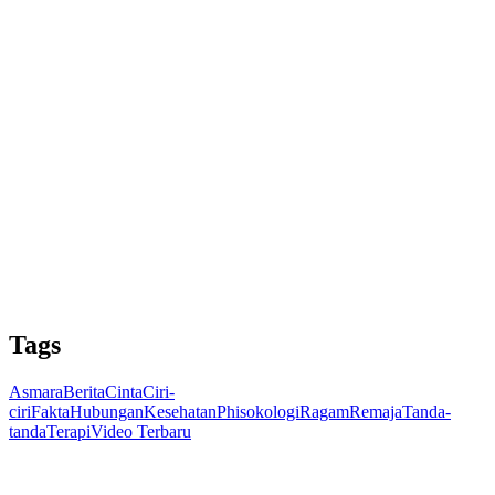
Tags
Asmara
Berita
Cinta
Ciri-
ciri
Fakta
Hubungan
Kesehatan
Phisokologi
Ragam
Remaja
Tanda-
tanda
Terapi
Video Terbaru