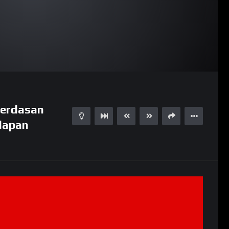
cerdasan
dapan