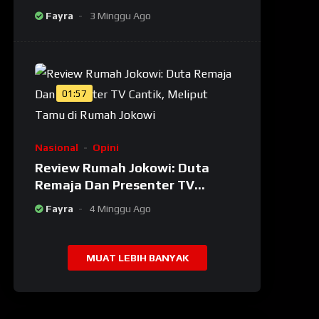
Lagi Tenar! kadernya Banyak
Fayra
3 Minggu Ago
Jadi Maling
01:57
Nasional
Opini
Review Rumah Jokowi: Duta
Remaja Dan Presenter TV
Cantik, Meliput Tamu di Rumah
Fayra
4 Minggu Ago
Jokowi
MUAT LEBIH BANYAK